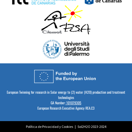
European Twinning for research in Solar energy to (2) water (H2O) production and treatment
technologies
GA Number:
101079305
European Research Executive Agency REA.C3
Política de Privacidad y Cookies
| Sol2H2O 2023-2024