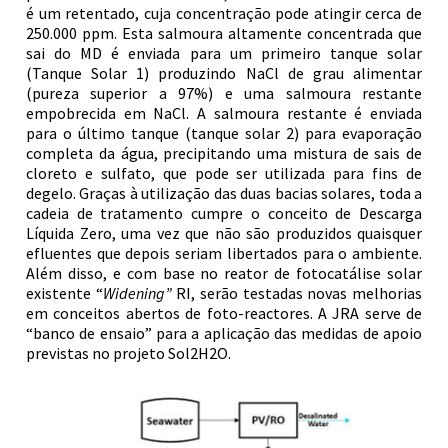
é um retentado, cuja concentração pode atingir cerca de
250.000 ppm. Esta salmoura altamente concentrada que
sai do MD é enviada para um primeiro tanque solar
(Tanque Solar 1) produzindo NaCl de grau alimentar
(pureza superior a 97%) e uma salmoura restante
empobrecida em NaCl. A salmoura restante é enviada
para o último tanque (tanque solar 2) para evaporação
completa da água, precipitando uma mistura de sais de
cloreto e sulfato, que pode ser utilizada para fins de
degelo. Graças à utilização das duas bacias solares, toda a
cadeia de tratamento cumpre o conceito de Descarga
Líquida Zero, uma vez que não são produzidos quaisquer
efluentes que depois seriam libertados para o ambiente.
Além disso, e com base no reator de fotocatálise solar
existente “
Widening”
RI, serão testadas novas melhorias
em conceitos abertos de foto-reactores. A JRA serve de
“banco de ensaio” para a aplicação das medidas de apoio
previstas no projeto Sol2H2O.