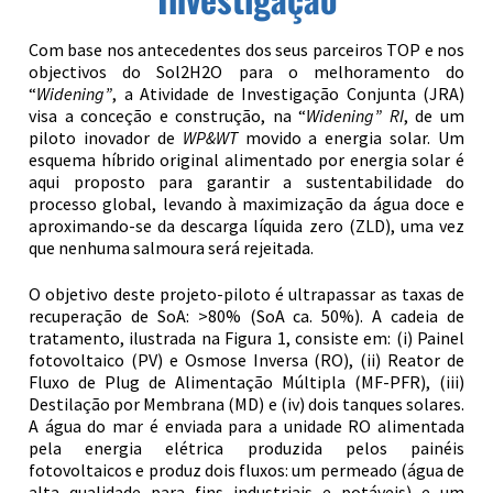
Com base nos antecedentes dos seus parceiros TOP e nos
objectivos do Sol2H2O para o melhoramento do
“
Widening”
, a Atividade de Investigação Conjunta (JRA)
visa a conceção e construção, na “
Widening” RI
, de um
piloto inovador de
WP&WT
movido a energia solar. Um
esquema híbrido original alimentado por energia solar é
aqui proposto para garantir a sustentabilidade do
processo global, levando à maximização da água doce e
aproximando-se da descarga líquida zero (ZLD), uma vez
que nenhuma salmoura será rejeitada.
O objetivo deste projeto-piloto é ultrapassar as taxas de
recuperação de SoA: >80% (SoA ca. 50%). A cadeia de
tratamento, ilustrada na Figura 1, consiste em: (i) Painel
fotovoltaico (PV) e Osmose Inversa (RO), (ii) Reator de
Fluxo de Plug de Alimentação Múltipla (MF-PFR), (iii)
Destilação por Membrana (MD) e (iv) dois tanques solares.
A água do mar é enviada para a unidade RO alimentada
pela energia elétrica produzida pelos painéis
fotovoltaicos e produz dois fluxos: um permeado (água de
alta qualidade para fins industriais e potáveis) e um